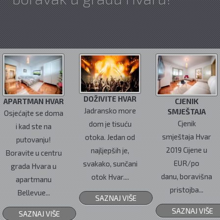
DOŽIVITE HVAR
APARTMAN HVAR
CJENIK
Jadransko more
SMJEŠTAJA
Osjećajte se doma
Cjenik
dom je tisuću
i kad ste na
smještaja Hvar
otoka. Jedan od
putovanju!
2019 Cijene u
najljepših je,
Boravite u centru
EUR/po
svakako, sunčani
grada Hvara u
danu, boravišna
otok Hvar....
apartmanu
pristojba...
Bellevue...
SAZNAJ VIŠE
SAZNAJ VIŠE
SAZNAJ VIŠE