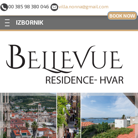
00 385 98 380 046
villa.nonna@gmail.com
BOOK NOW
—
—
—